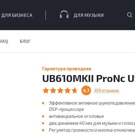
П
ДЛЯ БИЗНЕСА
ДЛЯ МУЗЫКИ
FAQ
БЛОГ
ЕСА
Гарнитура проводная
UB610MKII ProNс 
4.7
359 отзывов
Эффективное активное шумоподавление
DSP-процессоре
антивандальное оголовье
два динамика 40 мм для музыки и голос
Регулятор громкости и кнопка отключе