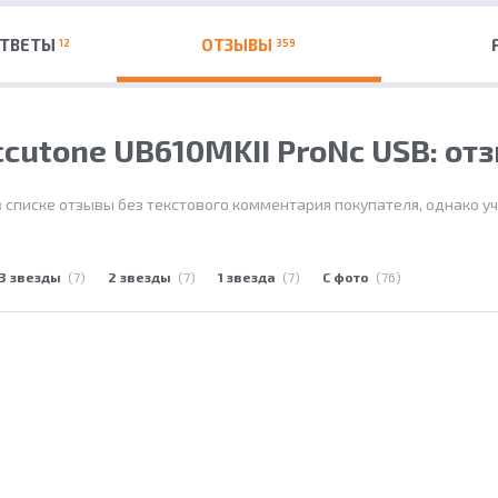
ОТВЕТЫ
ОТЗЫВЫ
12
359
cutone UB610MKII ProNс USB: от
 списке отзывы без текстового комментария покупателя, однако у
3 звезды
(7)
2 звезды
(7)
1 звезда
(7)
С фото
(76)