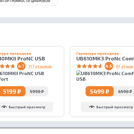
ЛЯТОР ГРОМКОСТИ ЦИФРОВОЙ
тура проводная
Гарнитура проводная
10MKII ProNC USB
UB610MK3 ProNc Com
fort
USB
4.7
4.6
117 отзывов
61 отзыв
5199 ₽
5499 ₽
5990 ₽
6590 ₽
Быстрый просмотр
Быстрый просмотр