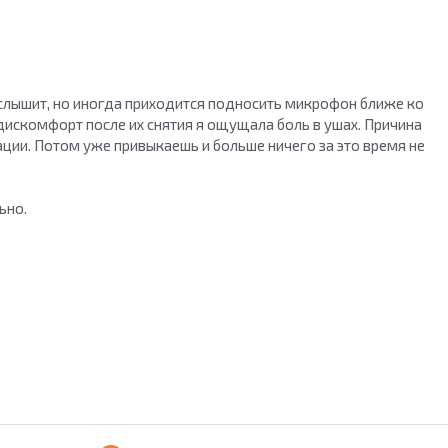
ОБ ACCUTONE
КОНТАКТЫ
ГДЕ КУПИТЬ
ПАРТНЕРАМ
 слышит, но иногда приходится подносить микрофон ближе ко
БЛОГ
дискомфорт после их снятия я ощущала боль в ушах. Причина
тации. Потом уже привыкаешь и больше ничего за это время не
ьно.