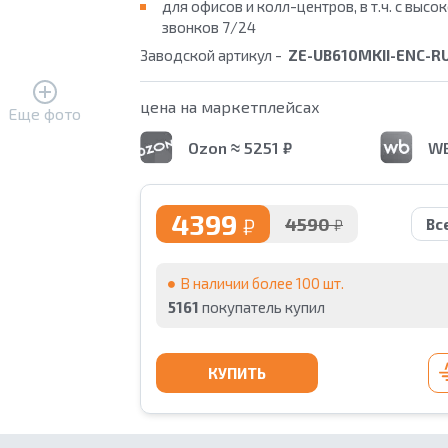
для офисов и колл-центров, в т.ч. с выс
звонков 7/24
Заводской артикул -
ZE-UB610MKII-ENC-R
цена на маркетплейсах
Еще фото
Ozon ≈ 5251 ₽
WB
4399
₽
4590
₽
Вс
В наличии более 100 шт.
5161
покупатель купил
КУПИТЬ