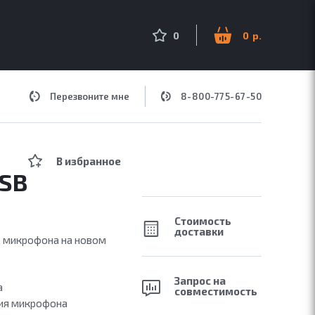
оиск по сайту
0
0
Перезвоните мне
8-800-775-67-50
ДЛЯ МУЗЫКИ
В избранное
USB
Стоимость
доставки
 микрофона на новом
Запрос на
а
совместимость
ния микрофона