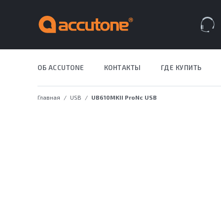
Закрыть меню
Навигация по сайту
Всплывающее меню
Поиск по сайту
Избранное
Корзина
ОБ ACCUTONE
КОНТАКТЫ
ГДЕ КУПИТЬ
ДЛЯ БИЗН
Главная
USB
UB610MKII ProNс USB