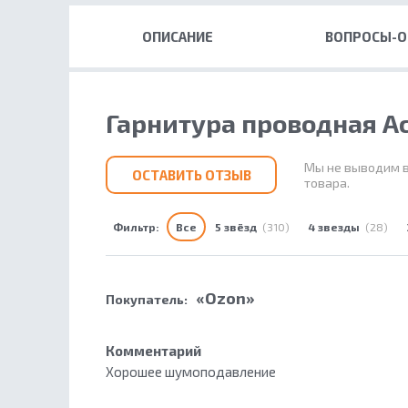
ОПИСАНИЕ
ВОПРОСЫ-
Гарнитура проводная Ac
Мы не выводим в
ОСТАВИТЬ ОТЗЫВ
товара.
Фильтр:
Все
5 звёзд
(310)
4 звезды
(28)
«Ozon»
Покупатель:
Комментарий
Хорошее шумоподавление