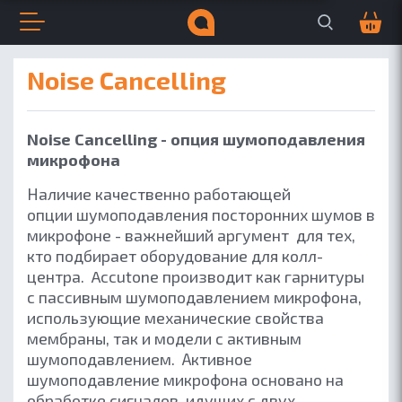
Поиск по сайту
Корзина
0
Открыть меню
Закрыть меню
Навигация по сайту
Всплывающее меню
Поиск по сайту
Noise Сancelling
ДЛЯ БИЗНЕСА
ДЛЯ МУЗЫКИ
Noise Сancelling - опция шумоподавления
микрофона
Наличие качественно работающей
опции шумоподавления посторонних шумов в
микрофоне - важнейший аргумент для тех,
кто подбирает оборудование для колл-
центра. Accutone производит как гарнитуры
с пассивным шумоподавлением микрофона,
использующие механические свойства
мембраны, так и модели с активным
шумоподавлением. Активное
шумоподавление микрофона основано на
обработке сигналов, идущих с двух