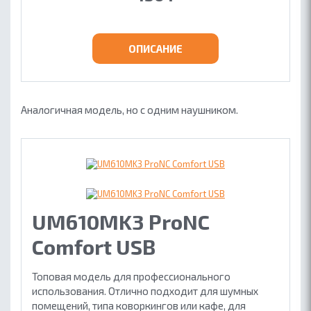
ОБ ACCUTONE
ОПИСАНИЕ
КОНТАКТЫ
ГДЕ КУПИТЬ
ПАРТНЕРАМ
Аналогичная модель, но с одним наушником.
БЛОГ
UM610MK3 ProNC
Comfort USB
Топовая модель для профессионального
использования. Отлично подходит для шумных
помещений, типа коворкингов или кафе, для