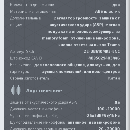
Количество динамиков:
два
Материал изготовления:
ABS пластик
Дополнительные
регулятор громкости, защита от
опции:
акустического удара (ASP), мягкая
подушка на оголовье, амбушюры из
memory foam, отключение микрофона,
кнопка ответа на вызов Teams
Артикул SKU:
ZE-UB610MK3-ENC
Штрих-код EAN13:
4895029403446
Назначение
для голосового общения, для музыки, для
гарнитуры:
шумных помещений, для колл-центров
Страна изготовитель:
Китай
Акустические
Защита от акустического удара ASP:
Да
Диапазон частот микрофона:
100 - 10000
Чувств. микрофона ( µ Bar):
-26±3dBFS @1k Hz
Шумоподавление микрофона:
активное, два микрофона
Диапазон воспроизводимых частот:
20 - 20000