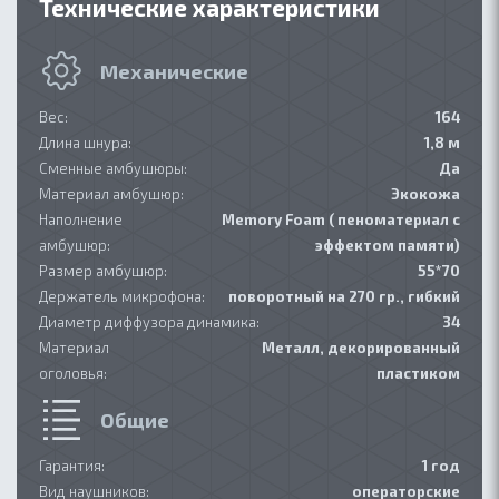
Технические характеристики
Механические
Вес:
164
Длина шнура:
1,8 м
Сменные амбушюры:
Да
Материал амбушюр:
Экокожа
Наполнение
Memory Foam ( пеноматериал с
амбушюр:
эффектом памяти)
Размер амбушюр:
55*70
Держатель микрофона:
поворотный на 270 гр., гибкий
Диаметр диффузора динамика:
34
Материал
Металл, декорированный
оголовья:
пластиком
Общие
Гарантия:
1 год
Вид наушников:
операторские