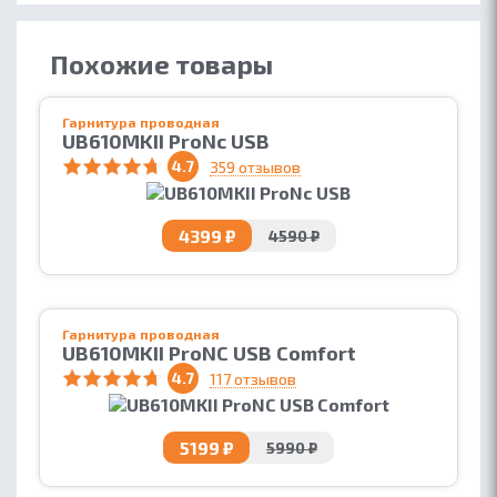
ПАРТНЕРАМ
БЛОГ
Похожие товары
Гарнитура проводная
UB610MKII ProNс USB
4.7
359 отзывов
4399 ₽
4590 ₽
Гарнитура проводная
UB610MKII ProNC USB Comfort
4.7
117 отзывов
5199 ₽
5990 ₽