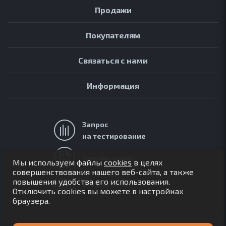
Продажи
Покупателям
Связаться с нами
Информация
Запрос
на тестирование
АРХИВ
ОБЗОРЫ
Онлайн-прайс
Мы используем файлы
cookies
в целях
FAQ
совершенствования нашего веб-сайта, а также
повышения удобства его использования.
ОНЛАЙН-ПРАЙС
База знаний
Отключить cookies вы можете в настройках
браузера.
8-800-775-67-50
ПЕРЕЗВОНИТЕ МНЕ