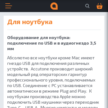
Поиск по сайту
Корзина
0
Открыть меню
Закрыть меню
Навигация по сайту
Всплывающее меню
Поиск по сайту
для ноутбука
ДЛЯ БИЗНЕСА
ДЛЯ МУЗЫКИ
Оборудование для ноутбука:
подключение по USB и в аудиогнездо 3,5
мм
Абсолютно все ноутбуки кроме Mac имеют
гнездо USB для подключения различных
устройств. Accutone производит широкий
модельный ряд операторских гарнитур
профессионального уровня, подключаемых
по USB. Соединение с PC устанавливается
автоматически в режиме Plug and Play. К
ноутбукам производства Apple можно
подключить USB наушники через переходник
Type-C - USB-A. Многие компактные модели