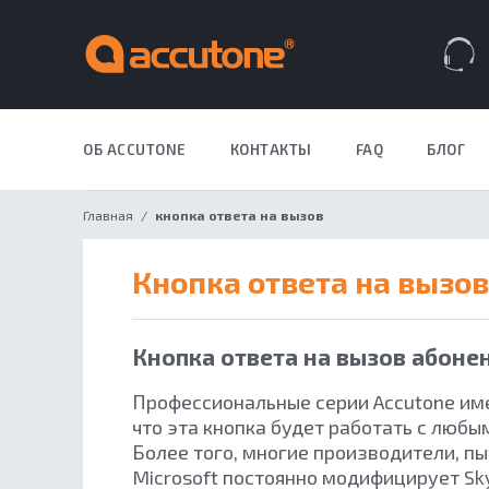
Закрыть меню
Навигация по сайту
Всплывающее меню
Поиск по сайту
Избранное
Корзина
ОБ ACCUTONE
КОНТАКТЫ
FAQ
БЛОГ
ДЛЯ БИЗН
Главная
кнопка ответа на вызов
кнопка ответа на вызов
Кнопка ответа на вызов абоне
Профессиональные серии Accutone име
что эта кнопка будет работать с люб
Более того, многие производители, п
Microsoft постоянно модифицирует Sky