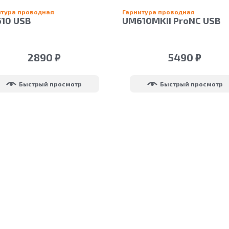
итура проводная
Гарнитура проводная
10 USB
UM610MKII ProNC USB
Comfort
2890 ₽
5490 ₽
Быстрый просмотр
Быстрый просмотр
ОБ ACCUTONE
КОНТАКТЫ
ПАРТНЕРАМ
БЛОГ