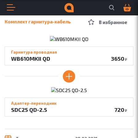
Поиск по сайту
Корзина
0
Открыть меню
Закрыть меню
Навигация по сайту
Всплывающее меню
A
S
P
Поиск по сайту
Комплект гарнитура-кабель
В избранное
ДЛЯ БИЗНЕСА
ДЛЯ МУЗЫКИ
Гарнитура проводная
WB610MKII QD
3650
₽
Адаптер-переходник
SDC25 QD-2.5
720
₽