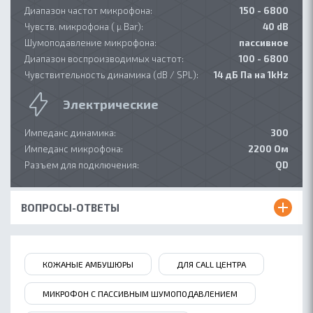
Диапазон частот микрофона:
150 - 6800
ОБ ACCUTONE
Чувств. микрофона ( µ Bar):
40 dB
Шумоподавление микрофона:
пассивное
КОНТАКТЫ
Диапазон воспроизводимых частот:
100 - 6800
ГДЕ КУПИТЬ
Чувствительность динамика (dB / SPL):
14 дБ Па на 1kHz
ПАРТНЕРАМ
Электрические
БЛОГ
Импеданс динамика:
300
Импеданс микрофона:
2200 Ом
Разъем для подключения:
QD
ВОПРОСЫ-ОТВЕТЫ
КОЖАНЫЕ АМБУШЮРЫ
ДЛЯ CALL ЦЕНТРА
МИКРОФОН С ПАССИВНЫМ ШУМОПОДАВЛЕНИЕМ