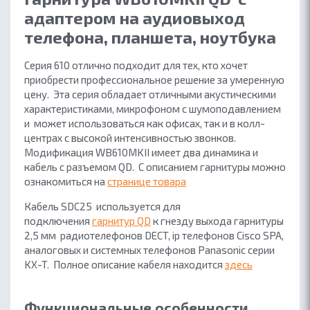
адаптером на аудиовыход
телефона, планшета, ноутбука
Серия 610 отлично подходит для тех, кто хочет
приобрести профессиональное решение за умеренную
цену. Эта серия обладает отличными акустическими
характеристиками, микрофоном с шумоподавлением
и может использоваться как офисах, так и в колл-
центрах с высокой интенсивноcтью звонков.
Модификация WB610MKII имеет два динамика и
кабель с разъемом QD. С описанием гарнитуры можно
ознакомиться на
странице товара
Кабель SDC25 используется для
подключения
гарнитур QD
к гнезду выхода гарнитуры
2,5 мм радиотелефонов DECT, ip телефонов Cisco SPA,
аналоговых и системных телефонов Panasonic серии
KX-T. Полное описание кабеля находится
здесь
Функциональные особенности