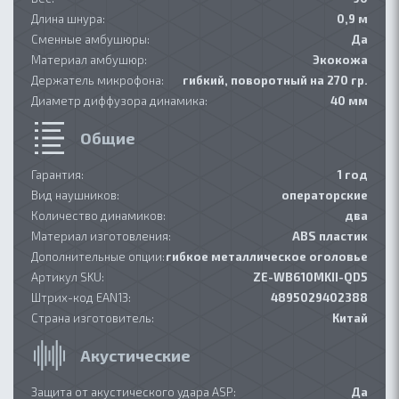
Длина шнура:
0,9 м
Сменные амбушюры:
Да
Материал амбушюр:
Экокожа
Держатель микрофона:
гибкий, поворотный на 270 гр.
Диаметр диффузора динамика:
40 мм
Общие
Гарантия:
1 год
Вид наушников:
операторские
Количество динамиков:
два
Материал изготовления:
ABS пластик
Дополнительные опции:
гибкое металлическое оголовье
Артикул SKU:
ZE-WB610MKII-QD5
Штрих-код EAN13:
4895029402388
Страна изготовитель:
Китай
Акустические
Защита от акустического удара ASP:
Да