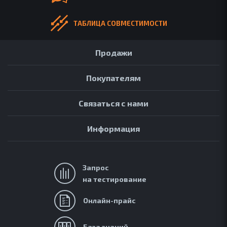
ТАБЛИЦА СОВМЕСТИМОСТИ
Продажи
Покупателям
Связаться с нами
Информация
Запрос
на тестирование
АРХИВ
ОБЗОРЫ
Онлайн-прайс
FAQ
ОНЛАЙН-ПРАЙС
База знаний