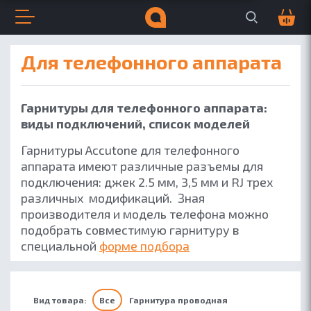
Поиск по сайту
Корзина
0
Открыть меню
Закрыть меню
Навигация по сайту
Всплывающее меню
Поиск по сайту
для телефонного аппарата
ДЛЯ БИЗНЕСА
ДЛЯ МУЗЫКИ
Гарнитуры для телефонного аппарата:
виды подключений, список моделей
Гарнитуры Accutone для телефонного
аппарата имеют различные разъемы для
подключения: джек 2.5 мм, 3,5 мм и RJ трех
различных модификаций. Зная
производителя и модель телефона можно
подобрать совместимую гарнитуру в
специальной
форме подбора
Вид товара:
Все
Гарнитура проводная