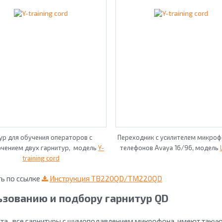
ур для обучения операторов с
Переходник с усилителем микроф
чением двух гарнитур, модель
Y-
телефонов Avaya 16/96, модель
training cord
ь по ссылке
Инструкция TB220QD/TM220QD
зованию и подбору гарнитур QD
рта, все гарнитуры с шумоподавлением микрофона имеют такую 