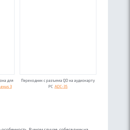
она для
Переходник с разъема QD на аудиокарту
Lexus 3
PC
ADC-35
особенность. В ином случае, собеседник на