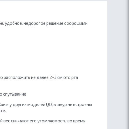
кое, удобное, недорогое решение с хорошими
 расположить не далее 2-3 см ото рта
о спутывание
Как и у других моделей QD, в шнур не встроены
те.
лый вес снижают его утомляемость во время