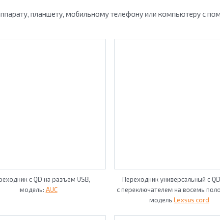
ппарату, планшету, мобильному телефону или компьютеру с по
реходник с QD на разъем USB,
Переходник универсальный с QD
модель:
AUC
с переключателем на восемь пол
модель
Lexsus cord