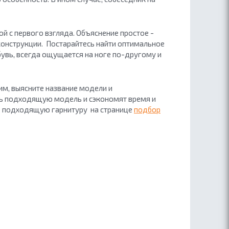
й с первого взгляда. Объяснение простое -
 конструкции.
Постарайтесь найти оптимальное
бувь, всегда ощущается на ноге по-другому и
им, выясните название модели и
ть подходящую модель и сэкономят время и
ь подходящую гарнитуру на странице
подбор