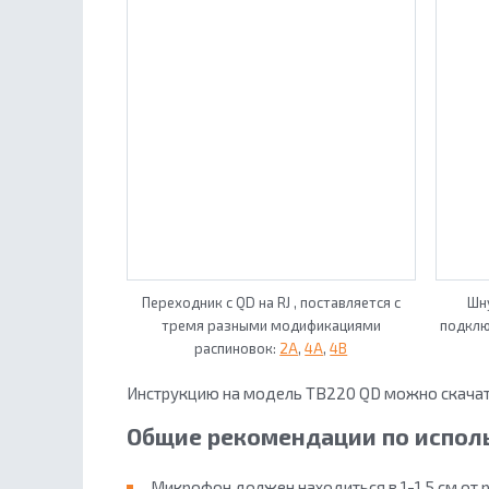
Переходник с QD на RJ , поставляется с
Шн
тремя разными модификациями
подклю
распиновок:
2A
,
4A
,
4B
Инструкцию на модель TB220 QD можно скачат
Общие рекомендации по исполь
Микрофон должен находиться в 1-1,5 см от 