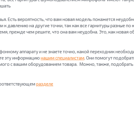
ышать
ОБ ACCUTONE
КОНТАКТЫ
ья. Есть вероятность, что вам новая модель покажется неудобно
ГДЕ КУПИТЬ
ли к давлению на другие точки, так как все гарнитуры разные по
ПАРТНЕРАМ
мя, прежде чем решите, что она вам неудобна. Это, как новая о
БЛОГ
ефонному аппарату и не знаете точно, какой переходник необход
ите эту информацию
нашим специалистам
. Они помогут подобра
мого с вашим оборудованием товара. Можно, также, подобрат
 соответствующем
разделе