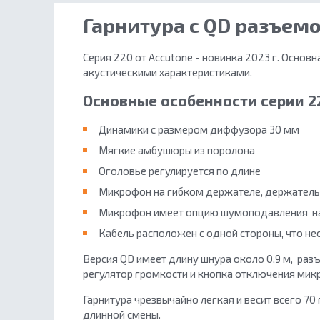
Гарнитура с QD разъем
Серия 220 от Accutone - новинка 2023 г. Основ
акустическими характеристиками.
Основные особенности серии 2
Динамики с размером диффузора 30 мм
Мягкие амбушюры из поролона
Оголовье регулируется по длине
Микрофон на гибком держателе, держатель 
Микрофон имеет опцию шумоподавления на
Кабель расположен с одной стороны, что н
Версия QD имеет длину шнура около 0,9 м, р
регулятор громкости и кнопка отключения мик
Гарнитура чрезвычайно легкая и весит всего 70
длинной смены.