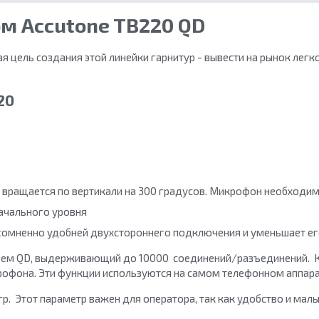
ом Accutone TB220 QD
ная цель создания этой линейки гарнитур - вывести на рынок лег
20
вращается по вертикали на 300 градусов. Микрофон необходимо
чального уровня
есомненно удобней двухстороннего подключения и уменьшает ег
азъем QD, выдерживающий до 10000 соединений/разъединений
. 
рофона. Эти функции используются на самом телефонном аппара
 гр. Этот параметр важен для оператора, так как удобство и ма