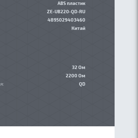
ABS пластик
ZE-UB220-QD-RU
4895029403460
Китай
32 Ом
2200 Ом
я:
QD