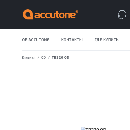
Закрыть меню
Навигация по сайту
Всплывающее меню
Поиск по сайту
Избранное
Корзина
ОБ ACCUTONE
КОНТАКТЫ
ГДЕ КУПИТЬ
ДЛЯ БИЗН
Главная
QD
TB220 QD