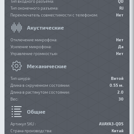
Тип входного разъема:
QD
Тип оконечного разъема:
RJ
Переключатель совместимости с телефоном:
Нет
Акустические
Отключение микрофона:
Нет
Усиление микрофона:
Да
Управление громкостью:
Нет
Механические
Тип шнура:
Витой
Длина в скрученном состоянии:
0.55 м.
Длина в растянутом состоянии:
2.0
Вес:
30
Общие
Артикул SKU :
AVAYA3-QD5
Страна производства:
Китай