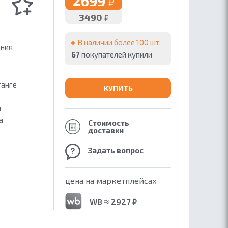
2699
₽
3490
₽
В наличии более 100 шт.
ания
67
покупателей купили
танге
КУПИТЬ
м
а
Стоимость
доставки
Задать вопрос
цена на маркетплейсах
WB ≈ 2927 ₽