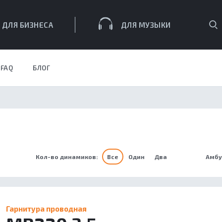
П
ДЛЯ БИЗНЕСА
ДЛЯ МУЗЫКИ
FAQ
БЛОГ
ЕСА
Кол-во динамиков:
Все
Один
Два
Амбу
Гарнитура проводная