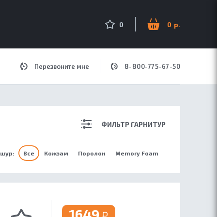
оиск по сайту
0
0
Перезвоните мне
8-800-775-67-50
ДЛЯ МУЗЫКИ
ФИЛЬТР ГАРНИТУР
шур:
Все
Кожзам
Поролон
Memory Foam
1649
₽