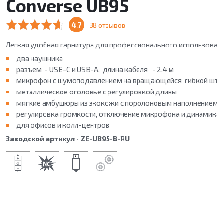
Converse UB95
4.7
38 отзывов
Легкая удобная гарнитура для профессионального использов
два наушника
разъем - USB-C и USB-A, длина кабеля - 2.4 м
микрофон с шумоподавлением на вращающейся гибкой ш
металлическое оголовье с регулировкой длины
мягкие амбушюры из экокожи с поролоновым наполнение
регулировка громкости, отключение микрофона и динамик
для офисов и колл-центров
Заводской артикул - ZE-UB95-B-RU