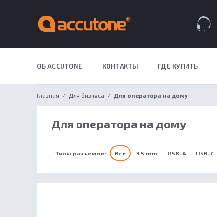
Закрыть меню
Навигация по сайту
Всплывающее меню
A
S
P
Поиск по сайту
Избранное
Корзина
ОБ ACCUTONE
КОНТАКТЫ
ГДЕ КУПИТЬ
ДЛЯ БИЗН
Главная
Для бизнеса
Для оператора на дому
Для оператора на дому
Типы разъемов:
Все
3.5 mm
USB-A
USB-C