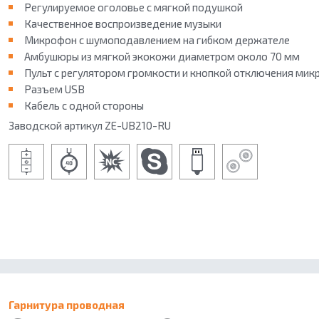
Регулируемое оголовье с мягкой подушкой
Качественное воспроизведение музыки
ОБ ACCUTONE
Микрофон с шумоподавлением на гибком держателе
КОНТАКТЫ
ГДЕ КУПИТЬ
Амбушюры из мягкой экокожи диаметром около 70 мм
ПАРТНЕРАМ
Пульт с регулятором громкости и кнопкой отключения ми
БЛОГ
Разъем USB
Кабель с одной стороны
Заводской артикул ZE-UB210-RU
Гарнитура проводная