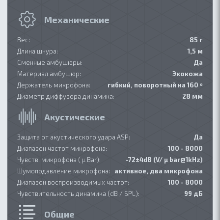
Механические
Вес:
85 г
Длина шнура:
1,5 м
Сменные амбушюры:
Да
Материал амбушюр:
Экокожа
Держатель микрофона:
гибкий, поворотный на 160 º
Диаметр диффузора динамика:
28 мм
Акустические
Защита от акустического удара ASP:
Да
Диапазон частот микрофона:
100 - 8000
Чувств. микрофона ( µ Bar):
-72±4dB (V/ µ bar@1kHz)
Шумоподавление микрофона:
активное, два микрофона
Диапазон воспроизводимых частот:
100 - 8000
Чувствительность динамика (dB / SPL):
99 дБ
Общие