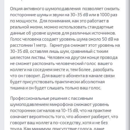
Опция активного шумоподавления позволяет снизить
посторонние шумы и звуки на 30-35 dB или в 1000 раз
по мощности. Для понимания, как это работает в
реальной жизни, можно использовать стандартные
данные об уровне шумов для различных источников.
Голос человека создает уровень шума около 50 dB на
расстоянии 1 метр. Гарнитура снижает этот уровень на
30-35 dB, оставляя лишь шум, сравнимый с тихим
шелестом листвы. Человек на другом конце провода
не сможет распознать человеческий голос вашего
коллеги на соседнем месте и, тем более , разобрать
что он говорит. Для вашего абонента в канале связи
будет присутствовать практически абсолютная
тишина и он будет слышать только ваш голос.
Профессиональные решения с пассивным
шумоподавлением микрофона снижают уровень
посторонних сигналов на 10-15 dB, что на практике
означает вероятность того, что абонент разберет, что
говорит ваш коллега по-соседству, хотя и не без
труда. Как минимум, присутствие голоса, даже