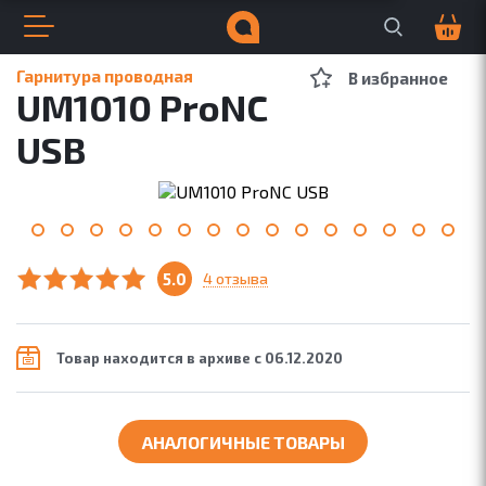
Поиск по сайту
Корзина
0
Открыть меню
Закрыть меню
Навигация по сайту
Всплывающее меню
A
S
P
Поиск по сайту
Гарнитура проводная
В избранное
UM1010 ProNC
ДЛЯ БИЗНЕСА
ДЛЯ МУЗЫКИ
USB
5.0
4 отзыва
Товар находится в архиве с 06.12.2020
АНАЛОГИЧНЫЕ ТОВАРЫ