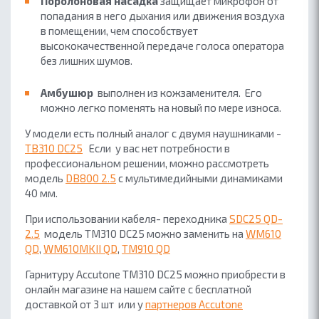
Поролоновая насадка
защищает микрофон от
попадания
в него дыхания или движения воздуха
в помещении, чем
способствует
высококачественной передаче голоса оператора
без лишних шумов.
Амбушюр
выполнен из кожзаменителя. Его
можно легко поменять на новый по мере износа.
У модели есть полный аналог с двумя наушниками -
TB310 DC25
Если у вас нет потребности в
профессиональном решении, можно рассмотреть
модель
DB800 2.5
с мультимедийными динамиками
40 мм.
При использовании кабеля- переходника
SDC25 QD-
2.5
модель TM310 DC25 можно заменить на
WM610
QD
,
WM610MKII QD
,
TM910 QD
Гарнитуру Accutone TM310 DC25 можно приобрести в
онлайн магазине на нашем сайте с бесплатной
доставкой от 3 шт или у
партнеров Accutone