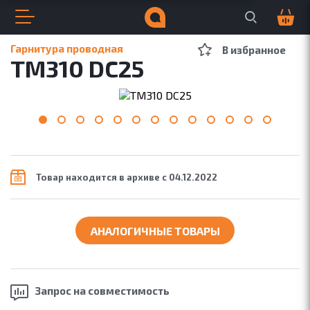
Поиск по сайту
Корзина
0
Открыть меню
Закрыть меню
Навигация по сайту
Всплывающее меню
A
S
P
Поиск по сайту
Гарнитура проводная
В избранное
TM310 DC25
ДЛЯ БИЗНЕСА
ДЛЯ МУЗЫКИ
Товар находится в архиве с 04.12.2022
АНАЛОГИЧНЫЕ ТОВАРЫ
Запрос на
совместимость