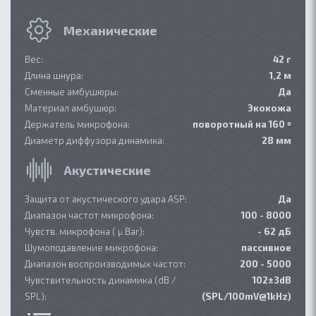
Механические
Вес:
42 г
Длина шнура:
1,2 м
Сменные амбушюры:
Да
Материал амбушюр:
Экокожа
Держатель микрофона:
поворотный на 160 º
Диаметр диффузора динамика:
28 мм
Акустические
Защита от акустического удара ASP:
Да
Диапазон частот микрофона:
100 - 8000
Чувств. микрофона ( µ Bar):
- 62 дБ
Шумоподавление микрофона:
пассивное
Диапазон воспроизводимых частот:
200 - 5000
Чувствительность динамика (dB /
102±3dB
SPL):
(SPL/100mV@1kHz)