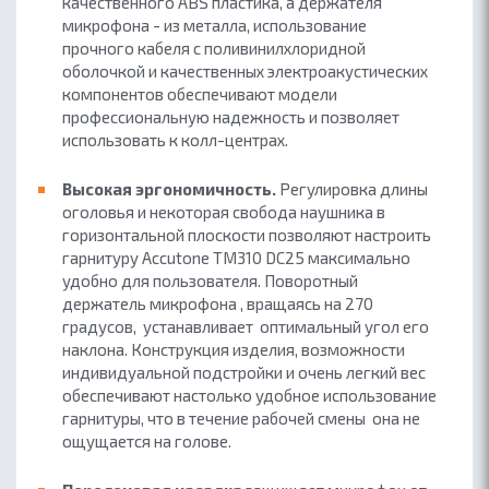
качественного ABS пластика, а держателя
микрофона - из металла, использование
прочного кабеля с поливинилхлоридной
оболочкой и качественных электроакустических
компонентов обеспечивают модели
профессиональную надежность и позволяет
использовать к колл-центрах.
Высокая эргономичность.
Регулировка длины
оголовья и некоторая свобода наушника в
горизонтальной плоскости позволяют настроить
гарнитуру Accutone TM310 DC25 максимально
удобно для пользователя. Поворотный
держатель микрофона , вращаясь на 270
градусов, устанавливает оптимальный угол его
наклона.
Конструкция изделия, возможности
индивидуальной подстройки
и очень легкий вес
обеспечивают настолько удобное
использование
гарнитуры, что в течение рабочей
смены
она не
ощущается на голове.