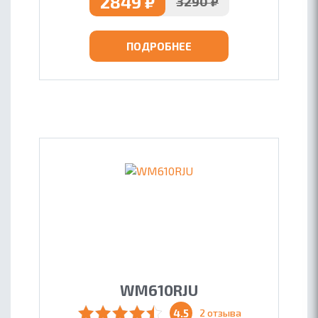
2849
₽
3290
₽
ПОДРОБНЕЕ
WM610RJU
4.5
2 отзыва