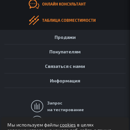
ОНЛАЙН КОНСУЛЬТАНТ
КОНТАКТЫ
ПАРТНЕРАМ
ТАБЛИЦА СОВМЕСТИМОСТИ
БЛОГ
Продажи
Покупателям
Связаться с нами
Информация
Запрос
на тестирование
АРХИВ
ОБЗОРЫ
Онлайн-прайс
Мы используем файлы
cookies
в целях
FAQ