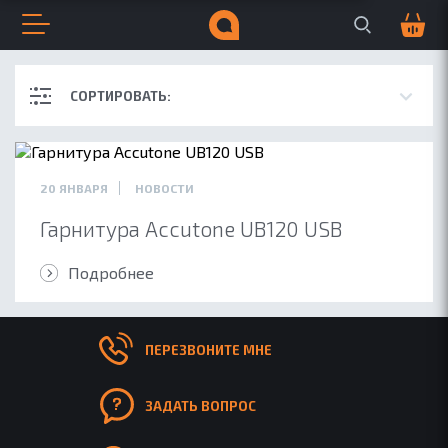
Поиск по сайту
Корзина
0
Открыть меню
Закрыть меню
Навигация по сайту
Всплывающее меню
Поиск по сайту
СОРТИРОВАТЬ:
ДЛЯ БИЗНЕСА
ДЛЯ МУЗЫКИ
20 ЯНВАРЯ
НОВОСТИ
Гарнитура Accutone UB120 USB
Подробнее
ПЕРЕЗВОНИТЕ МНЕ
ЗАДАТЬ ВОПРОС
ОБ ACCUTONE