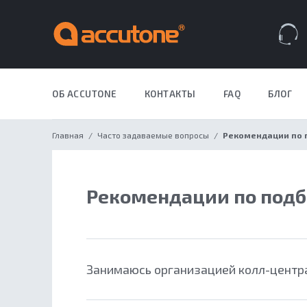
Закрыть меню
Навигация по сайту
Всплывающее меню
Поиск по сайту
Избранное
Корзина
ОБ ACCUTONE
КОНТАКТЫ
FAQ
БЛОГ
ДЛЯ БИЗН
Главная
Часто задаваемые вопросы
Рекомендации по 
Рекомендации по подб
Занимаюсь организацией колл-центра