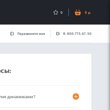
оиск по сайту
0
0
Перезвоните мне
8-800-775-67-50
ДЛЯ МУЗЫКИ
сы:
вумя динамиками?