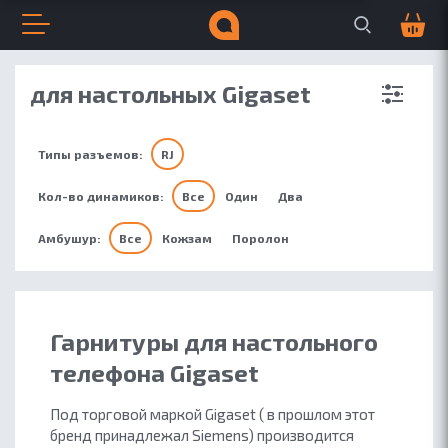
Поиск по сайту
Корзина
0
Открыть меню
Закрыть меню
Навигация по сайту
Всплывающее меню
A
S
P
Поиск по сайту
для настольных Gigaset
ДЛЯ БИЗНЕСА
ДЛЯ МУЗЫКИ
Типы разъемов:
RJ
Кол-во динамиков:
Все
Один
Два
Амбушур:
Все
Кожзам
Поролон
Гарнитуры для настольного
телефона Gigaset
Под торговой маркой Gigaset ( в прошлом этот
бренд принадлежал Siemens) производится