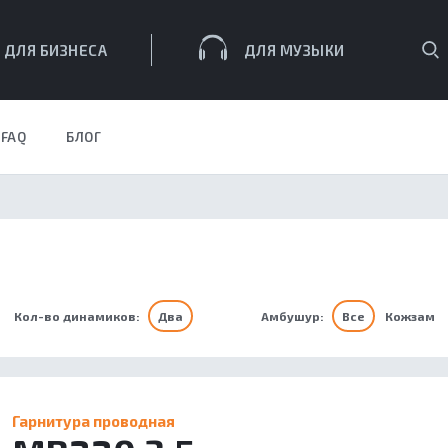
П
ДЛЯ БИЗНЕСА
ДЛЯ МУЗЫКИ
FAQ
БЛОГ
ЕСА
Кол-во динамиков:
Два
Амбушур:
Все
Кожзам
Гарнитура проводная