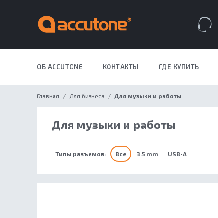
Закрыть меню
Навигация по сайту
Всплывающее меню
A
S
P
Поиск по сайту
Избранное
Корзина
ОБ ACCUTONE
КОНТАКТЫ
ГДЕ КУПИТЬ
ДЛЯ БИЗН
Главная
Для бизнеса
Для музыки и работы
Для музыки и работы
Типы разъемов:
Все
3.5 mm
USB-A