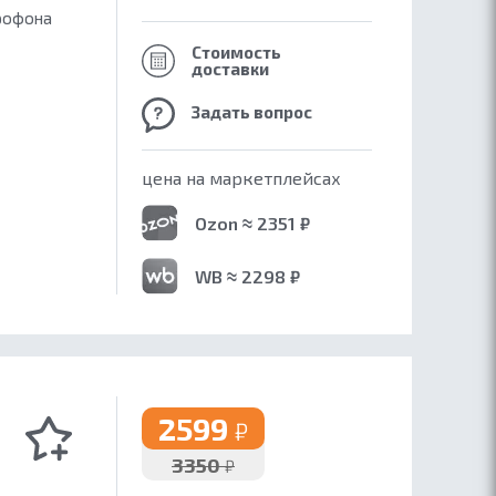
крофона
Стоимость
доставки
Задать вопрос
цена на маркетплейсах
Ozon ≈ 2351 ₽
WB ≈ 2298 ₽
2599
₽
3350
₽