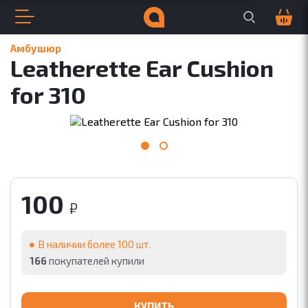
Поиск по сайту
Корзина
0
Открыть меню
Закрыть меню
Навигация по сайту
Всплывающее меню
Поиск по сайту
Амбушюр
Leatherette Ear Cushion
ДЛЯ БИЗНЕСА
ДЛЯ МУЗЫКИ
for 310
100
₽
В наличии более 100 шт.
166
покупателей купили
КУПИТЬ