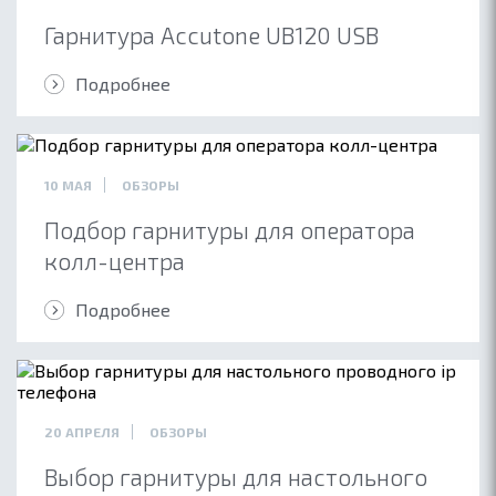
Гарнитура Accutone UB120 USB
Подробнее
10 МАЯ
ОБЗОРЫ
Подбор гарнитуры для оператора
колл-центра
Подробнее
ОБ ACCUTONE
КОНТАКТЫ
ПАРТНЕРАМ
20 АПРЕЛЯ
ОБЗОРЫ
БЛОГ
Выбор гарнитуры для настольного