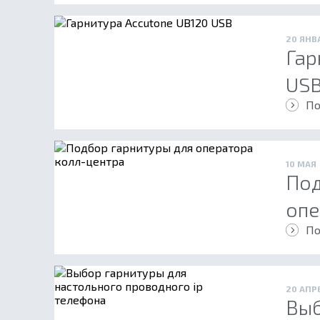
20 ЯНВ
Гар
US
По
10 МАЯ
Под
опе
По
20 АПР
Выб