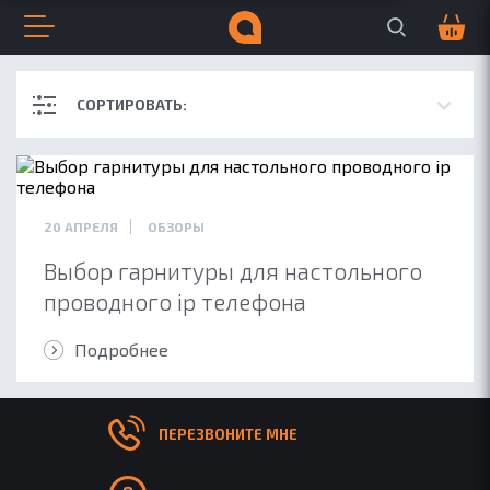
Поиск по сайту
Корзина
0
Открыть меню
Закрыть меню
Навигация по сайту
Всплывающее меню
Поиск по сайту
СОРТИРОВАТЬ:
ДЛЯ БИЗНЕСА
ДЛЯ МУЗЫКИ
20 АПРЕЛЯ
ОБЗОРЫ
Выбор гарнитуры для настольного
проводного ip телефона
Подробнее
ПЕРЕЗВОНИТЕ МНЕ