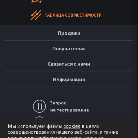
ТАБЛИЦА СОВМЕСТИМОСТИ
Продажи
Покупателям
Связаться с нами
Информация
Запрос
на тестирование
АРХИВ
ОБЗОРЫ
Онлайн-прайс
Мы используем файлы
cookies
в целях
FAQ
совершенствования нашего веб-сайта, а также
повышения удобства его использования.